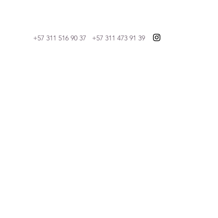
+57 311 516 90 37 +57 311 473 91 39
o