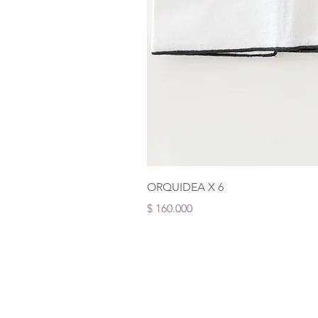
ORQUIDEA X 6
Precio
$ 160.000