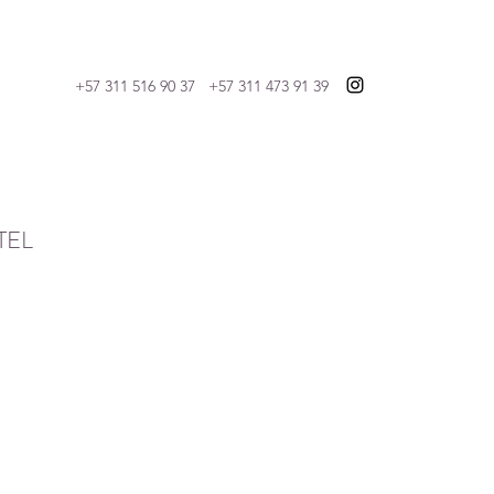
+57 311 516 90 37 +57 311 473 91 39
TEL
o